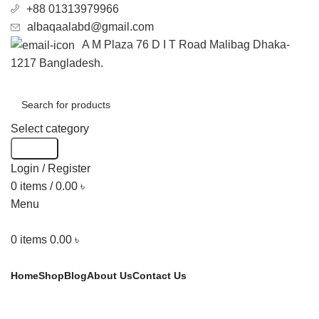
+88 01313979966
albaqaalabd@gmail.com
A M Plaza 76 D I T Road Malibag Dhaka-
1217 Bangladesh.
Select category
Search
Login / Register
0
items
/
0.00
৳
Menu
0
items
0.00
৳
Categories
Home
Shop
Blog
About Us
Contact Us
Click to enlarge