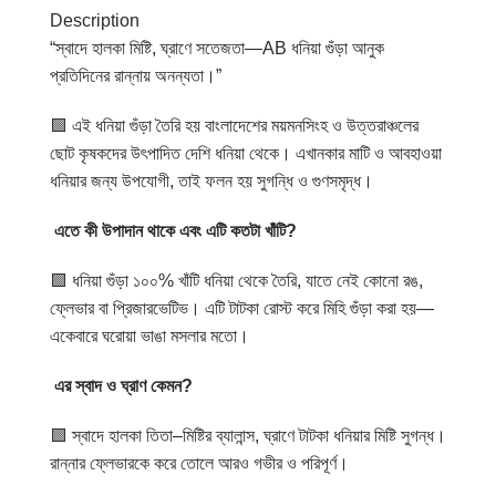
Description
“স্বাদে হালকা মিষ্টি, ঘ্রাণে সতেজতা—AB ধনিয়া গুঁড়া আনুক
প্রতিদিনের রান্নায় অনন্যতা।”
🟩 এই ধনিয়া গুঁড়া তৈরি হয় বাংলাদেশের ময়মনসিংহ ও উত্তরাঞ্চলের
ছোট কৃষকদের উৎপাদিত দেশি ধনিয়া থেকে। এখানকার মাটি ও আবহাওয়া
ধনিয়ার জন্য উপযোগী, তাই ফলন হয় সুগন্ধি ও গুণসমৃদ্ধ।
এতে
কী
উপাদান
থাকে
এবং
এটি
কতটা
খাঁটি
?
🟩 ধনিয়া গুঁড়া ১০০% খাঁটি ধনিয়া থেকে তৈরি, যাতে নেই কোনো রঙ,
ফ্লেভার বা প্রিজারভেটিভ। এটি টাটকা রোস্ট করে মিহি গুঁড়া করা হয়—
একেবারে ঘরোয়া ভাঙা মসলার মতো।
এর
স্বাদ
ও
ঘ্রাণ
কেমন
?
🟩 স্বাদে হালকা তিতা–মিষ্টির ব্যালান্স, ঘ্রাণে টাটকা ধনিয়ার মিষ্টি সুগন্ধ।
রান্নার ফ্লেভারকে করে তোলে আরও গভীর ও পরিপূর্ণ।