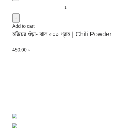
Add to cart
মরিচের গুঁড়া- ঝাল ৫০০ গ্রাম | Chili Powder
(Spice 500 gm )
450.00
৳
Al-baqaala.com is online grocery shop over the country.
It hast fastest delivery channel to customer at every
corner in Bangladesh.
Dhaka, Bangladesh
Phone: +88 01313979966