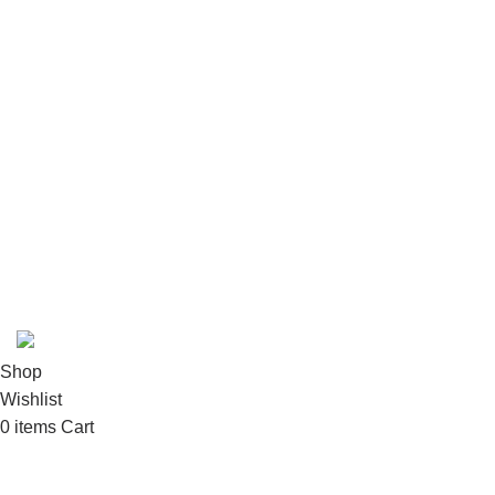
Organic Tea
Useful Link
About us
Contact us
Return Policy
Terms & Conditions
Our Team
© 2024 Albaqaala.com – All rights reserved.
Shop
Wishlist
0
items
Cart
My account