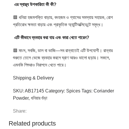
এর
স্বাস্থ্য
উপকারিতা
কী
কী
?
🟩 ধনিয়া হজমশক্তি বাড়ায়, বদহজম ও গ্যাসের সমস্যায় সহায়ক, রোগ
প্রতিরোধ ক্ষমতা বাড়ায় এবং প্রাকৃতিক অ্যান্টিঅক্সিডেন্টে সমৃদ্ধ।
এটি
কীভাবে
ব্যবহার
করা
যায়
এবং
কারা
খেতে
পারেন
?
🟩 মাংস, সবজি, ডাল বা ভাজি—সব রান্নাতেই এটি উপযোগী। রান্নার
শুরুতে তেলে ভেজে ব্যবহার করলে ঘ্রাণ আরও ভালো ছড়ায়। সকলে,
এমনকি শিশুরাও নিরাপদে খেতে পারে।
Shipping & Delivery
SKU:
AB17145
Category:
Spices
Tags:
Coriander
Powder
,
ধনিয়ার গুঁড়া
Share:
Related products