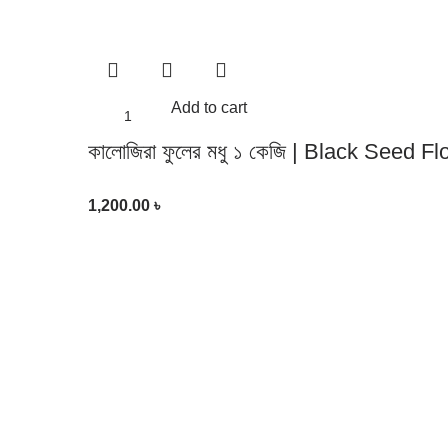
Add to cart
কালোজিরা ফুলের মধু ১ কেজি | Black Seed 
1,200.00
৳
Products
Al-baqaala.com is online grocery
shop over the country. It hast fastest
delivery channel to customer at
every corner in Bangladesh.