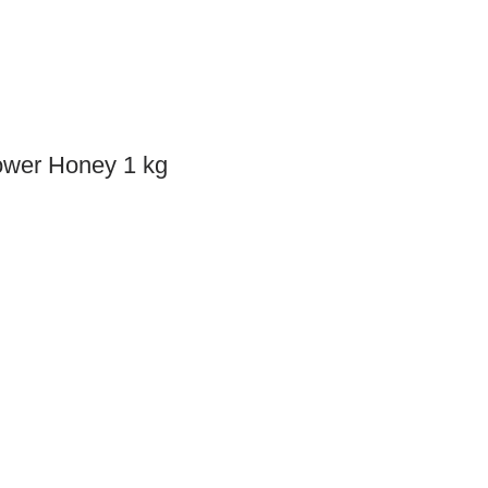
Flower Honey 1 kg
Category
Nestle Lactogen 1
Oil & Ghee
Formula Milk Powder (0-
Honey
6 M) 350 gm
Baby Needs
650.00
৳
Organic Tea