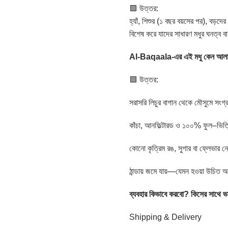
🟩 উত্তর:
হ্যাঁ, শিশুর (১ বছর বয়সের পর), বড়দ
বিশেষ করে যাদের সাধারণ মধুর ঘনত্ব বা
Al-Baqaala-
এর
এই
মধু
কেন
আলা
🟩 উত্তর:
সরাসরি লিচুর বাগান থেকে মৌসুমে সংগ্
কাঁচা, আনফিল্টারড ও ১০০% ফুল–ভিত
কোনো কৃত্রিম রঙ, সুগার বা ফ্লেভার ন
ঠান্ডায় জমে যায়—যেমন হওয়া উচিত আ
ব্যবহার
কিভাবে
করবো
?
কিসের
সাথে
ভ
Shipping & Delivery