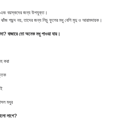
ের এবং বয়স্কদের জন্য উপযুক্ত।
 ঝাঁজ পছন্দ নয়, তাদের জন্য লিচু ফুলের মধু বেশি মৃদু ও আরামদায়ক।
দা
?
বাজারে
তো
অনেক
মধু
পাওয়া
যায়।
রহ করা
্তিক
েই
সল মধুর
ালো
লাগে
?