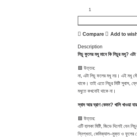
Compare
Add to wish
Description
লিচু
ফুলের
মধু
মানে
কি
লিচুর
মধু
?
এটা
🟩 উত্তর:
না, এটা লিচু ফলের মধু নয়। এই মধু মৌ
থাকে। তাই এতে লিচুর মিষ্টি সুবাস, ফ
মধুতে কখনোই থাকে না।
স্বাদ
আর
ঘ্রাণ
কেমন
?
খালি
খাওয়া
যা
🟩 উত্তর:
এটি হালকা মিষ্টি, জিভে দিলেই যেন ল
স্নিগ্ধতা, কেমিক্যাল–মুক্ত ও ফুলে