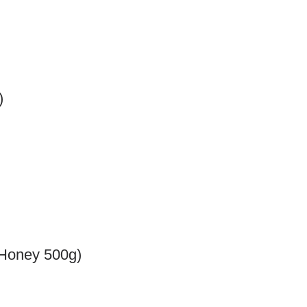
)
er Honey 500g)