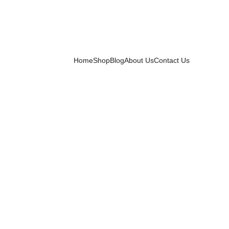
Categories
Home
Shop
Blog
About Us
Contact Us
Click to enlarge