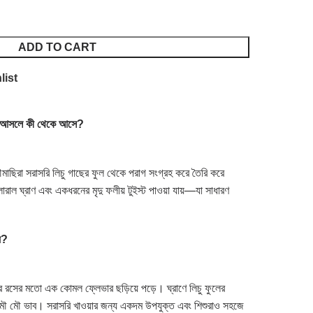
ADD TO CART
list
আসলে
কী
থেকে
আসে
?
মাছিরা সরাসরি লিচু গাছের ফুল থেকে পরাগ সংগ্রহ করে তৈরি করে
্লোরাল ঘ্রাণ এবং একধরনের মৃদু ফলীয় টুইস্ট পাওয়া যায়—যা সাধারণ
য়
?
িচুর রসের মতো এক কোমল ফ্লেভার ছড়িয়ে পড়ে। ঘ্রাণে লিচু ফুলের
র মৌ মৌ ভাব। সরাসরি খাওয়ার জন্য একদম উপযুক্ত এবং শিশুরাও সহজে