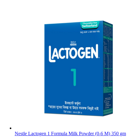
Nestle Lactogen 1 Formula Milk Powder (0-6 M) 350 gm