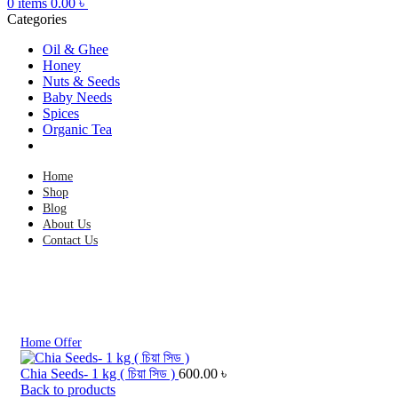
0
items
0.00
৳
Categories
Oil & Ghee
Honey
Nuts & Seeds
Baby Needs
Spices
Organic Tea
Home
Shop
Blog
About Us
Contact Us
Click to enlarge
Home
Offer
Chia Seeds- 1 kg ( চিয়া সিড )
600.00
৳
Back to products