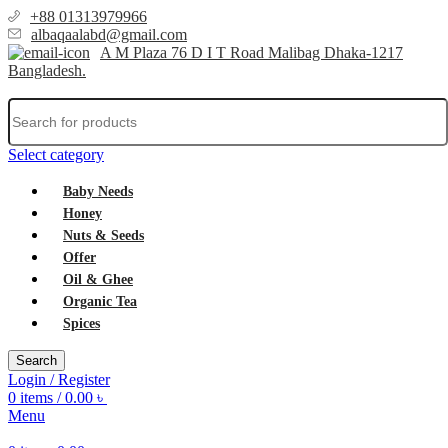
+88 01313979966
albaqaalabd@gmail.com
A M Plaza 76 D I T Road Malibag Dhaka-1217
Bangladesh.
Select category
Baby Needs
Honey
Nuts & Seeds
Offer
Oil & Ghee
Organic Tea
Spices
Search
Login / Register
0
items
/
0.00
৳
Menu